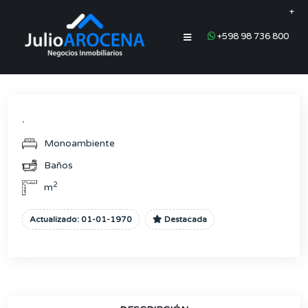
+
+598 98 736 800
,
Monoambiente
Baños
2
m
Actualizado: 01-01-1970
Destacada