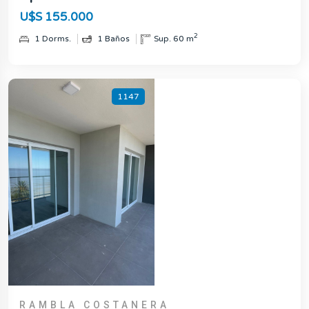
U$S 155.000
2
1 Dorms.
1 Baños
Sup. 60 m
1147
RAMBLA COSTANERA