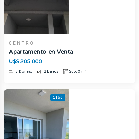
CENTRO
Apartamento en Venta
U$S 205.000
2
3 Dorms.
2 Baños
Sup. 0 m
1150