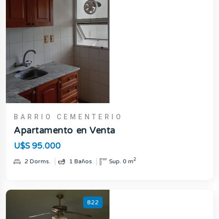
BARRIO CEMENTERIO
Apartamento en Venta
U$S 95.000
2
2 Dorms.
1 Baños
Sup. 0 m
822