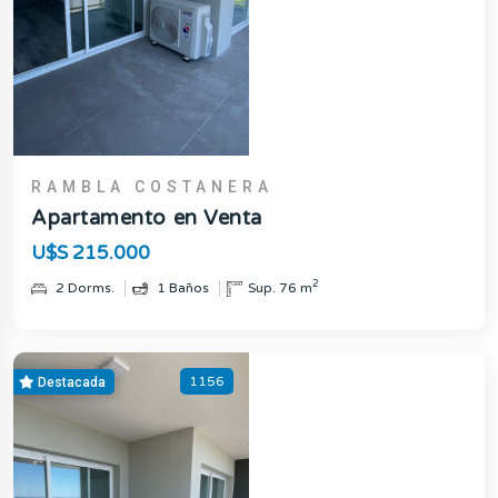
RAMBLA COSTANERA
Apartamento en Venta
U$S 215.000
2
2 Dorms.
1 Baños
Sup. 76 m
1156
Destacada