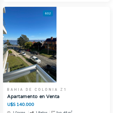
602
BAHIA DE COLONIA Z1
Apartamento en Venta
U$S 140.000
2
1 Dorms.
1 Baños
Sup. 48 m