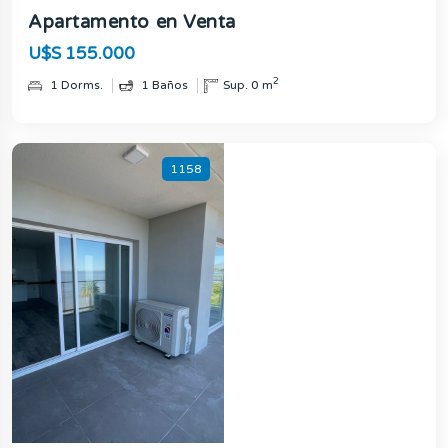
Apartamento en Venta
U$S 155.000
2
1 Dorms.
1 Baños
Sup. 0 m
1158