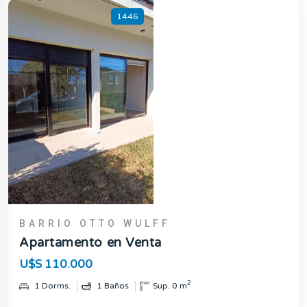
1446
BARRIO OTTO WULFF
Apartamento en Venta
U$S 110.000
2
1 Dorms.
1 Baños
Sup. 0 m