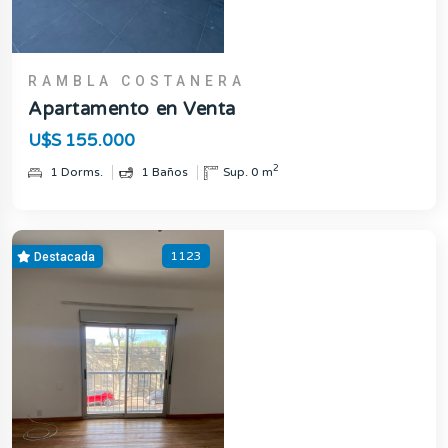
RAMBLA COSTANERA
Apartamento en Venta
U$S 155.000
2
1 Dorms.
1 Baños
Sup. 0 m
1123
Destacada