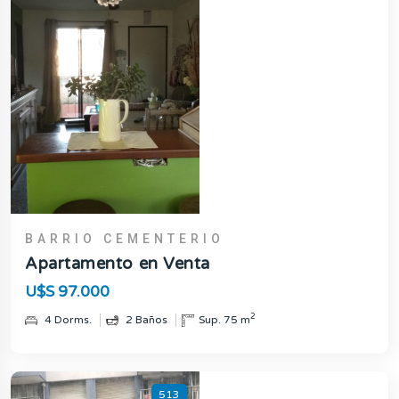
BARRIO CEMENTERIO
Apartamento en Venta
U$S 97.000
2
4 Dorms.
2 Baños
Sup. 75 m
513