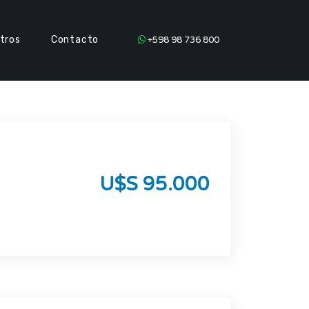
tros
Contacto
+598 98 736 800
U$S 95.000