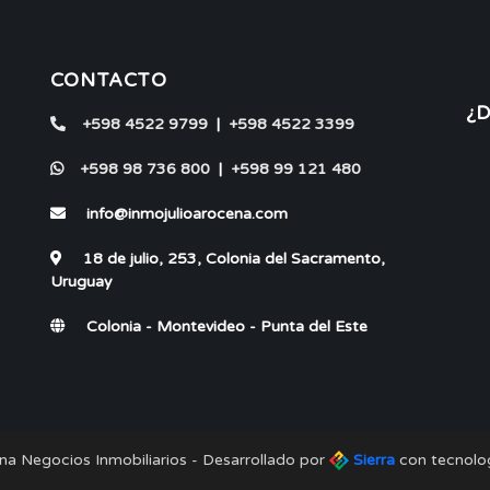
CONTACTO
¿
+598 4522 9799
|
+598 4522 3399
+598 98 736 800
|
+598 99 121 480
info@inmojulioarocena.com
18 de julio, 253, Colonia del Sacramento,
Uruguay
Colonia - Montevideo - Punta del Este
ena Negocios Inmobiliarios - Desarrollado por
Sierra
con tecnolo