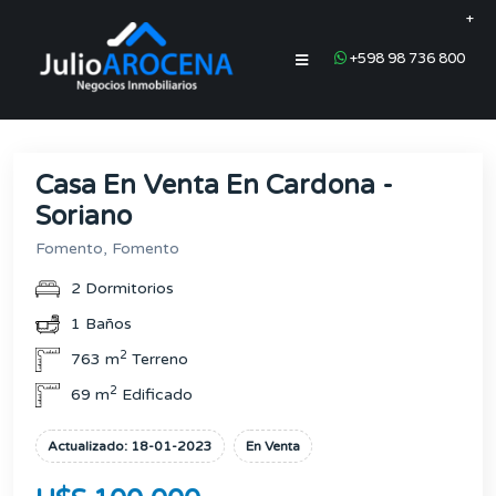
+
+598 98 736 800
Casa En Venta En Cardona -
Soriano
Fomento, Fomento
2 Dormitorios
1 Baños
2
763 m
Terreno
2
69 m
Edificado
Actualizado: 18-01-2023
En Venta