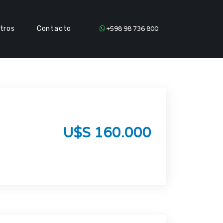
tros
Contacto
+598 98 736 800
U$S 160.000