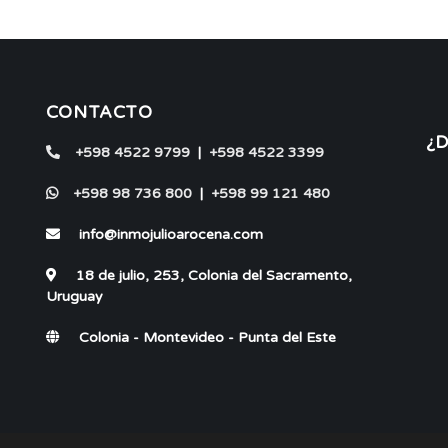
CONTACTO
¿
+598 4522 9799
|
+598 4522 3399
+598 98 736 800
|
+598 99 121 480
info@inmojulioarocena.com
18 de julio, 253, Colonia del Sacramento,
Uruguay
Colonia - Montevideo - Punta del Este