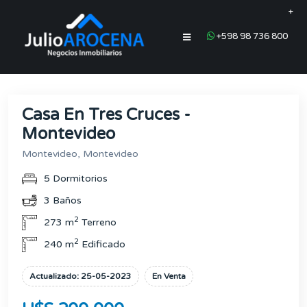
+
+598 98 736 800
Casa En Tres Cruces -
Montevideo
Montevideo, Montevideo
5 Dormitorios
3 Baños
2
273 m
Terreno
2
240 m
Edificado
Actualizado: 25-05-2023
En Venta