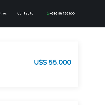
tros
Contacto
+598 98 736 800
U$S 55.000