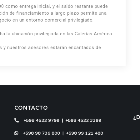
0 como entrega inicial, y el saldo restante puede
ción de financiamiento a largo plazo permite una
egocio en un entorno comercial privilegiado.
a la ubicación privilegiada en las Galerías América.
os y nuestros asesores estarán encantados de
CONTACTO
¿
+598 4522 9799
|
+598 4522 3399
+598 98 736 800
|
+598 99 121 480