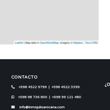
Leaflet
| Map data ©
OpenStreetMap
, Imagery ©
Mapbox
,
Tera CRM
CONTACTO
¿
+598 4522 9799
|
+598 4522 3399
+598 98 736 800
|
+598 99 121 480
info@inmojulioarocena.com