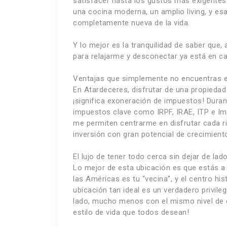
satisfacer hasta los gustos más exigentes
una cocina moderna, un amplio living, y esa
completamente nueva de la vida.
Y lo mejor es la tranquilidad de saber que, 
para relajarme y desconectar ya está en ca
Ventajas que simplemente no encuentras e
En Atardeceres, disfrutar de una propieda
¡significa exoneración de impuestos! Duran
impuestos clave como IRPF, IRAE, ITP e Imp
me permiten centrarme en disfrutar cada ri
inversión con gran potencial de crecimient
El lujo de tener todo cerca sin dejar de la
Lo mejor de esta ubicación es que estás a
las Américas es tu “vecina”, y el centro hi
ubicación tan ideal es un verdadero privile
lado, mucho menos con el mismo nivel de c
estilo de vida que todos desean!