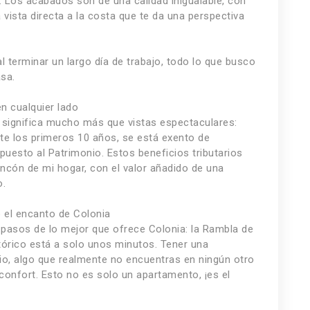
. Los acabados son de una calidad inigualable, con
 vista directa a la costa que te da una perspectiva
al terminar un largo día de trabajo, todo lo que busco
sa.
n cualquier lado
d significa mucho más que vistas espectaculares:
te los primeros 10 años, se está exento de
uesto al Patrimonio. Estos beneficios tributarios
ncón de mi hogar, con el valor añadido de una
o.
do el encanto de Colonia
 pasos de lo mejor que ofrece Colonia: la Rambla de
stórico está a solo unos minutos. Tener una
gio, algo que realmente no encuentras en ningún otro
onfort. Esto no es solo un apartamento, ¡es el