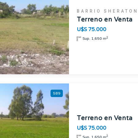
BARRIO SHERATO
Terreno en Venta
U$S 75.000
2
Sup. 1,650 m
589
Terreno en Venta
U$S 75.000
2
Sup. 1,650 m