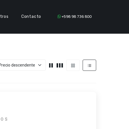
tros
Contacto
+598 98 736 800
LOS