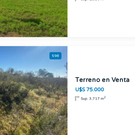
598
Terreno en Venta
U$S 75.000
2
Sup. 3,717 m