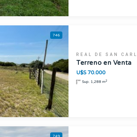
746
REAL DE SAN CAR
Terreno en Venta
U$S 70.000
2
Sup. 1,288 m
749