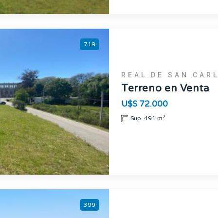
719
REAL DE SAN CAR
Terreno en Venta
U$S 72.000
2
Sup. 491 m
399