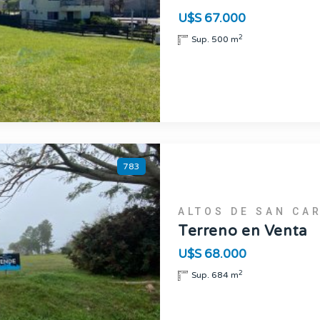
U$S 67.000
2
Sup. 500 m
783
ALTOS DE SAN CA
Terreno en Venta
U$S 68.000
2
Sup. 684 m